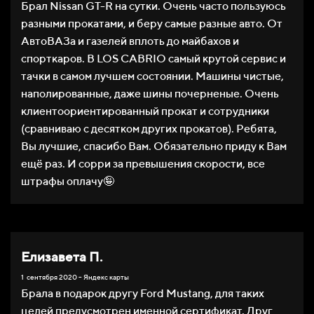
Брал Nissan GT-R на сутки. Очень часто пользуюсь
разными прокатами, и беру самые разные авто. От
АвтоВАЗа и газелей вплоть до майбахов и
спорткаров. В LOS CABRIO самый крутой сервис и
тачки в самом лучшем состоянии. Машины чистые,
наполированные, даже шины почерненые. Очень
клиентоориентированный прокат и сотрудники
(сравниваю с десятком других прокатов). Ребята,
Вы лучшие, спасибо Вам. Обязательно приду к Вам
ещё раз. И сорри за превышения скорости, все
штрафы оплачу🤪
Елизавета П.
1 сентября 2020 – Яндекс карты
Брала в подарок другу Ford Mustang, для таких
целей предусмотрен именной сертификат. Друг